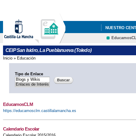
NUESTRO CEN
EducamosC
CEIP San Isidro, La Pueblanueva (Toledo)
Inicio
»
Educación
Se encuentra usted aquí
Tipo de Enlace
EducamosCLM
https://educamosclm.castillalamancha.es
Calendario Escolar
Calendario Escolar 2015/2016