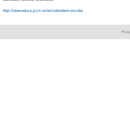
http://www.educa.jccm.es/es/calendario-escolar
Prot