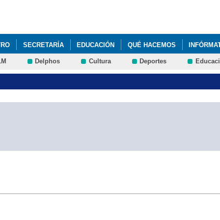
Pasar al
contenido
principal
TRO
SECRETARÍA
EDUCACIÓN
QUÉ HACEMOS
INFÓRMA
LM
Delphos
Cultura
Deportes
Educac